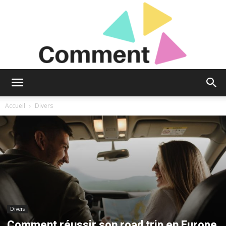
Comment
Accueil
Divers
Donc
?
Divers
Comment réussir son road trip en Europe