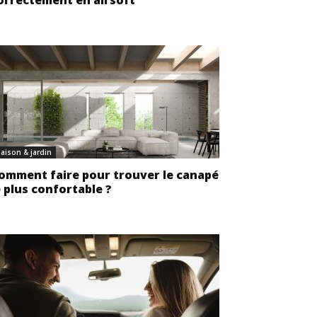
orrectement en airsoft
aison & jardin
omment faire pour trouver le canapé
e plus confortable ?