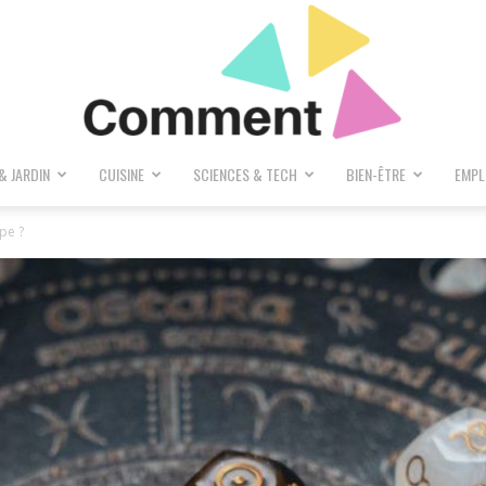
& JARDIN
CUISINE
SCIENCES & TECH
BIEN-ÊTRE
EMPL
Comment
pe ?
Donc