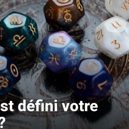
?
t défini votre
?