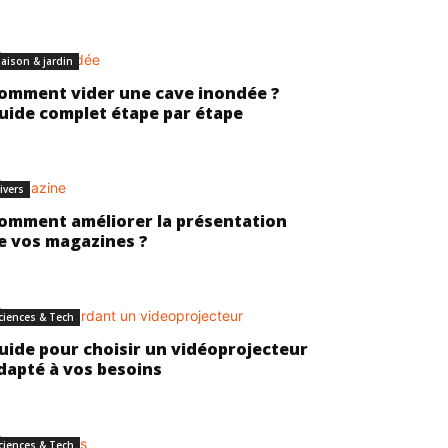
aison & jardin
omment vider une cave inondée ?
uide complet étape par étape
ivers
omment améliorer la présentation
e vos magazines ?
ciences & Tech
uide pour choisir un vidéoprojecteur
dapté à vos besoins
ciences & Tech