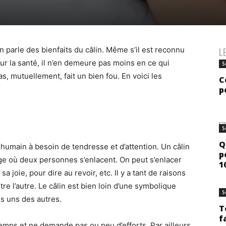
on parle des bienfaits du câlin.
Même s’il est reconnu
L
ur la santé, il n’en demeure pas moins en ce qui
S
s, mutuellement, fait un bien fou.
En voici les
C
p
S
Q
 humain à besoin de tendresse et d’attention.
Un câlin
p
ge où deux personnes s’enlacent.
On peut s’enlacer
1
a joie, pour dire au revoir, etc.
Il y a tant de raisons
re l’autre.
Le câlin est bien loin d’une symbolique
S
s uns des autres.
T
f
emps et ne demande pas ou peu d’efforts.
Par ailleurs,