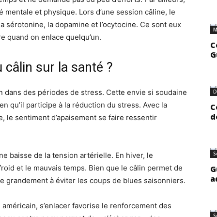
té mentale et physique.
Lors d’une session câline, le
sérotonine, la dopamine et l’ocytocine.
Ce sont eux
M
re quand on enlace quelqu’un.
C
G
 câlin sur la santé ?
in dans des périodes de stress.
Cette envie si soudaine
D
en qu’il participe à la réduction du stress.
Avec la
C
d
e, le sentiment d’apaisement se faire ressentir
S
e baisse de la tension artérielle.
En hiver, le
roid et le mauvais temps.
Bien que le câlin permet de
G
a
ipe grandement à éviter les coups de blues saisonniers.
 américain, s’enlacer favorise le renforcement des
S