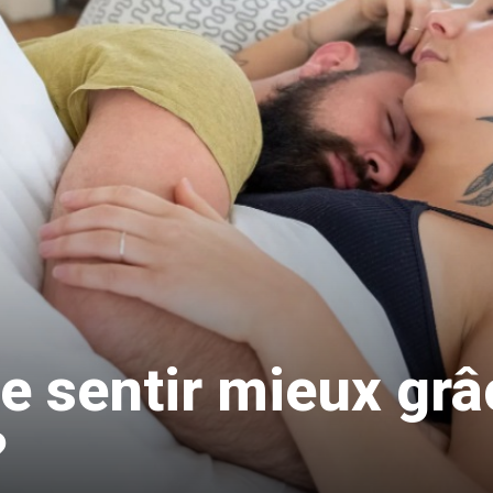
?
 sentir mieux grâ
?