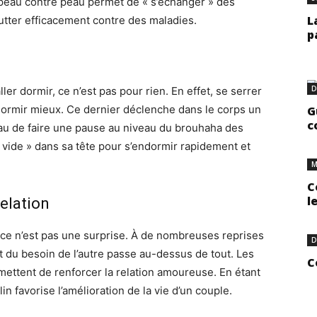
t peau contre peau permet de « s’échanger » des
L
lutter efficacement contre des maladies.
p
D
ller dormir, ce n’est pas pour rien.
En effet, se serrer
dormir mieux.
Ce dernier déclenche dans le corps un
G
c
au de faire une pause au niveau du brouhaha des
e « vide » dans sa tête pour s’endormir rapidement et
M
C
l
relation
 ce n’est pas une surprise.
À de nombreuses reprises
D
t du besoin de l’autre passe au-dessus de tout.
Les
C
rmettent de renforcer la relation amoureuse.
En étant
n favorise l’amélioration de la vie d’un couple.