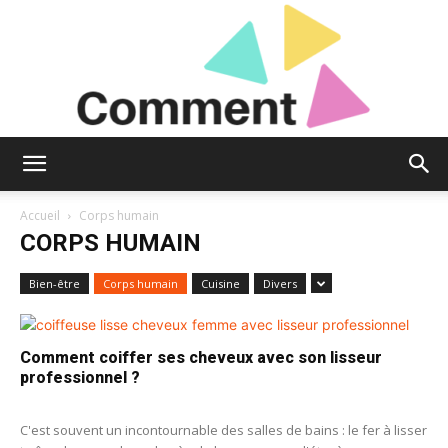
Comment
Accueil
Corps humain
CORPS HUMAIN
Donc
Bien-être
Corps humain
Cuisine
Divers
Comment coiffer ses cheveux avec son lisseur
?
professionnel ?
C'est souvent un incontournable des salles de bains : le fer à lisser